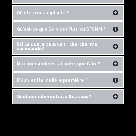
Où êtes vous implanté ?
Qu'est-ce que Services Plus par SFCMM ?
Est ce que je peux venir chercher ma
commande?
Ma commande est abimée, que faire?
D'ou vient la matière première ?
Quelles matières travaillez vous ?